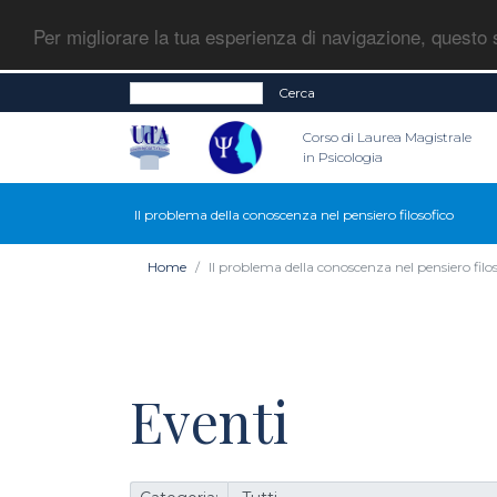
Per migliorare la tua esperienza di navigazione, questo s
Cerca
Corso di Laurea Magistrale
in Psicologia
Il problema della conoscenza nel pensiero filosofico
Home
Il problema della conoscenza nel pensiero filo
Eventi