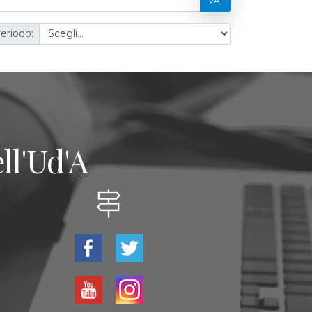
VAI
eriodo:
ll'Ud'A