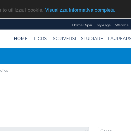
ito utilizza i cookie.
Visualizza informativa completa
Home Dipsi
MyPage
Webmail 
HOME
IL CDS
ISCRIVERSI
STUDIARE
LAUREARS
sofico