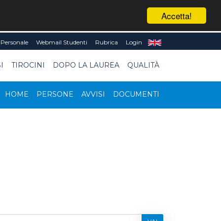
Accetta!
Personale
Webmail Studenti
Rubrica
Login
I
TIROCINI
DOPO LA LAUREA
QUALITÀ
HOME
PERSONE
AVVISI
DOCUMENTI