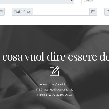
Data fine:
P
 cosa vuol dire essere de
email:
info@unich.it
PEC:
ateneo@pec.unich.it
Partita IVA 01335970693