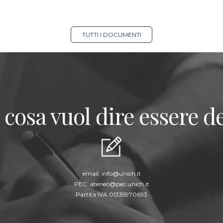
TUTTI I DOCUMENTI
 cosa vuol dire essere de
email:
info@unich.it
PEC:
ateneo@pec.unich.it
Partita IVA 01335970693