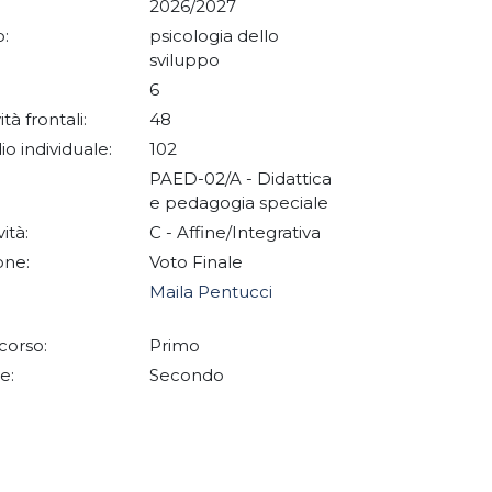
2026/2027
:
psicologia dello
sviluppo
6
ità frontali:
48
io individuale:
102
PAED-02/A - Didattica
e pedagogia speciale
vità:
C - Affine/Integrativa
one:
Voto Finale
Maila Pentucci
corso:
Primo
e:
Secondo