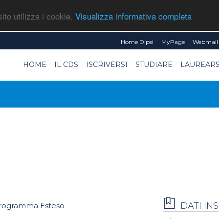
ito utilizza i cookie.
Visualizza informativa completa
Home Dipsi
MyPage
Webmail 
HOME
IL CDS
ISCRIVERSI
STUDIARE
LAUREARS
DATI I
rogramma Esteso