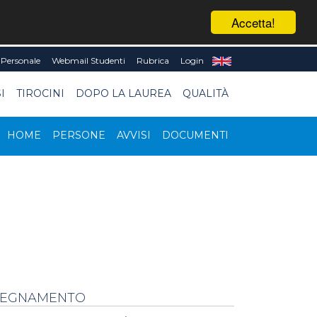
Accetta!
Personale
Webmail Studenti
Rubrica
Login
I
TIROCINI
DOPO LA LAUREA
QUALITÀ
HOME
PERSONE
AVVISI
DOCUMENTI
NSEGNAMENTO