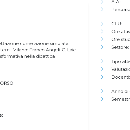
A.A.:
Percorso
CFU:
Ore attiv
Ore stud
gettazione come azione simulata.
Settore:
temi. Milano: Franco Angeli. C. Laici
sformativa nella didattica
Tipo atti
.
Valutazi
Docenti:
CORSO
Anno di 
Semestr
e;
;