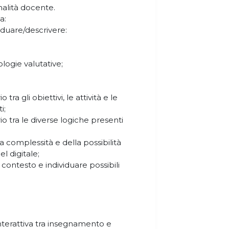
nalità docente.
a:
iduare/descrivere:
ologie valutative;
 tra gli obiettivi, le attività e le
i;
rio tra le diverse logiche presenti
 complessità e della possibilità
l digitale;
n contesto e individuare possibili
nterattiva tra insegnamento e