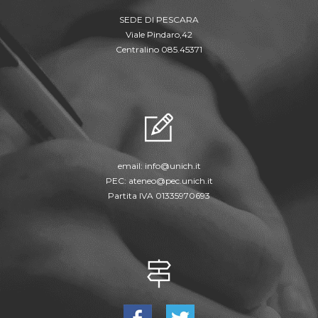
SEDE DI PESCARA
Viale Pindaro,42
Centralino 085.45371
email:
info@unich.it
PEC:
ateneo@pec.unich.it
Partita IVA 01335970693