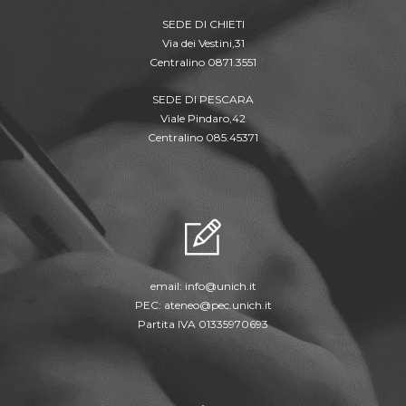
SEDE DI CHIETI
Via dei Vestini,31
Centralino 0871.3551
SEDE DI PESCARA
Viale Pindaro,42
Centralino 085.45371
email:
info@unich.it
PEC:
ateneo@pec.unich.it
Partita IVA 01335970693