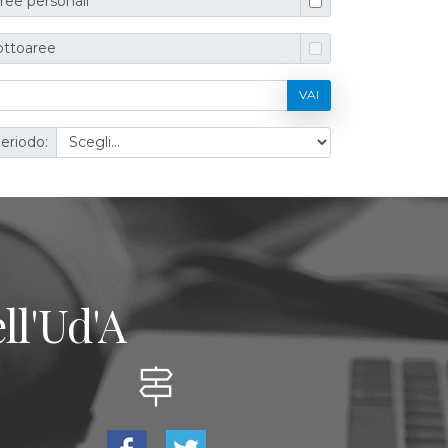
ree personali
ottoaree
VAI
eriodo:
ll'Ud'A