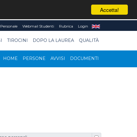
Accetta!
Personale
Webmail Studenti
Rubrica
Login
I
TIROCINI
DOPO LA LAUREA
QUALITÀ
HOME
PERSONE
AVVISI
DOCUMENTI