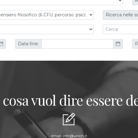
A
Ricerca nelle s
Data fine:
P
 cosa vuol dire essere de
email:
info@unich.it