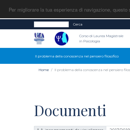
Per migliorare la tua esperienza di navigazione, questo s
Cerca
Corso di Laurea Magistrale
in Psicologia
Il problema della conoscenza nel pensiero filosofico
Home
Il problema della conoscenza nel pensiero filo
Documenti