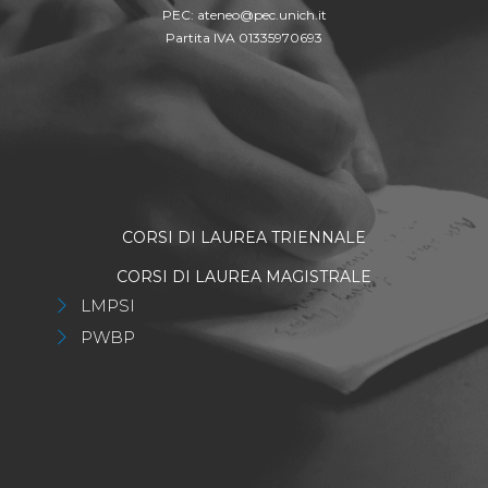
PEC:
ateneo@pec.unich.it
Partita IVA 01335970693
CORSI DI LAUREA TRIENNALE
CORSI DI LAUREA MAGISTRALE
LMPSI
PWBP