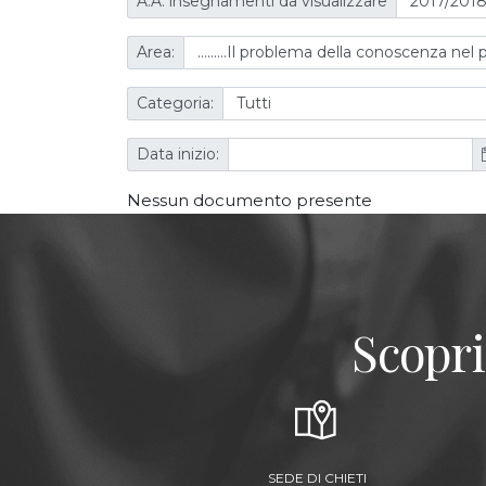
A.A. insegnamenti da visualizzare
Area:
Categoria:
Data inizio:
Nessun documento presente
Scopri
SEDE DI CHIETI