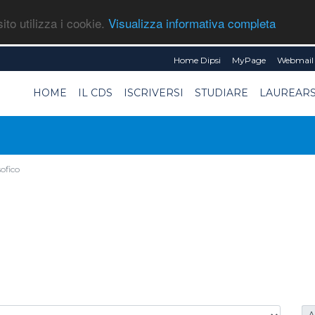
ito utilizza i cookie.
Visualizza informativa completa
Home Dipsi
MyPage
Webmail 
HOME
IL CDS
ISCRIVERSI
STUDIARE
LAUREARS
sofico