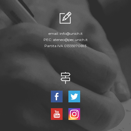
email:
info@unich.it
PEC:
ateneo@pec.unich.it
Partita IVA 01335970693