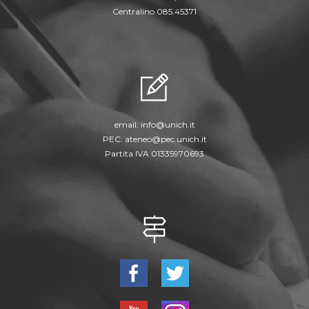
Centralino 085.45371
email:
info@unich.it
PEC:
ateneo@pec.unich.it
Partita IVA 01335970693